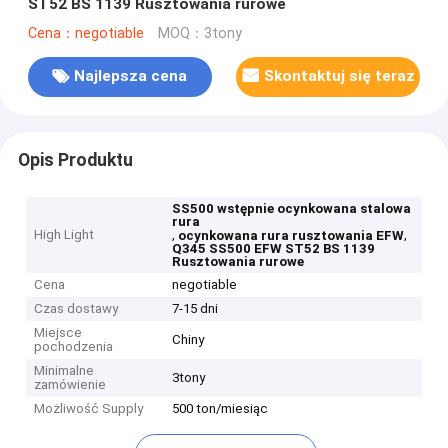
ST52 BS 1139 Rusztowania rurowe
Cena：negotiable
MOQ：3tony
Najlepsza cena
Skontaktuj się teraz
Opis Produktu
SS500 wstępnie ocynkowana stalowa
rura
High Light
,
,
ocynkowana rura rusztowania EFW
Q345 SS500 EFW ST52 BS 1139
Rusztowania rurowe
Cena
negotiable
Czas dostawy
7-15 dni
Miejsce
Chiny
pochodzenia
Minimalne
3tony
zamówienie
Możliwość Supply
500 ton/miesiąc