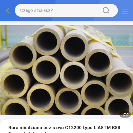
2
/
2
Rura miedziana bez szwu C12200 typu L ASTM B88