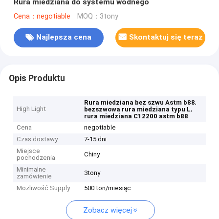
Rura miedziana do systemu wodnego
Cena：negotiable
MOQ：3tony
Najlepsza cena
Skontaktuj się teraz
Opis Produktu
,
Rura miedziana bez szwu Astm b88
High Light
,
bezszwowa rura miedziana typu L
rura miedziana C12200 astm b88
Cena
negotiable
Czas dostawy
7-15 dni
Miejsce
Chiny
pochodzenia
Minimalne
3tony
zamówienie
Możliwość Supply
500 ton/miesiąc
Zobacz więcej