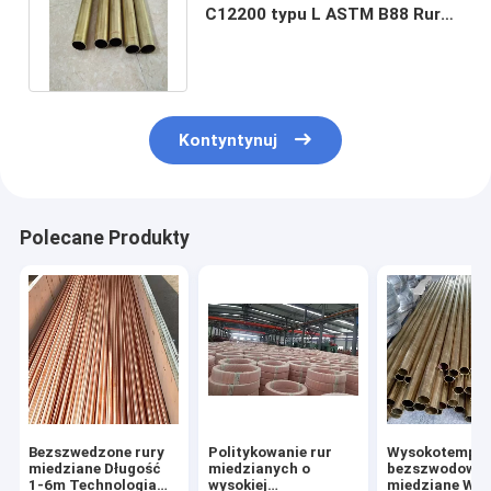
C12200 typu L ASTM B88 Rura
miedziana do systemu
wodnego
Kontyntynuj
Polecane Produkty
Bezszwedzone rury
Politykowanie rur
Wysokotemper
miedziane Długość
miedzianych o
bezszwodowe 
1-6m Technologia
wysokiej
miedziane Wys