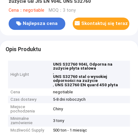
zużycie GB JIS EN 904L UNS S32760
Cena：negotiable
MOQ：3 tony
Najlepsza cena
Skontaktuj się teraz
Opis Produktu
UNS S32760 904L Odporna na
zużycie płyta stalowa
,
High Light
UNS S32760 stal o wysokiej
odporności na zużycie
,
UNS S32760 EN quard 450 płyta
Cena
negotiable
Czas dostawy
5-8 dni roboczych
Miejsce
Chiny
pochodzenia
Minimalne
3 tony
zamówienie
Możliwość Supply
500 ton - 1 miesiąc